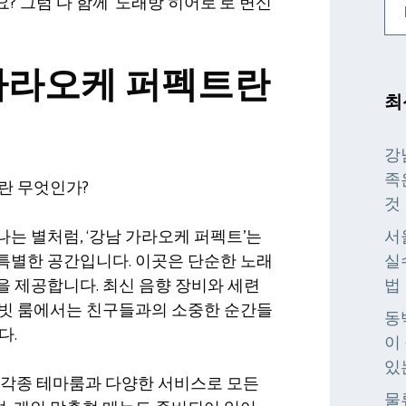
? 그럼 다 함께 ‘노래방 히어로’로 변신
 가라오케 퍼펙트란
최
강
족
란 무엇인가?
것
는 별처럼, ‘강남 가라오케 퍼펙트’는
서
특별한 공간입니다. 이곳은 단순한 노래
실수
 제공합니다. 최신 음향 장비와 세련
법
이빗 룸에서는 친구들과의 소중한 순간들
동
다.
이
있
 각종 테마룸과 다양한 서비스로 모든
물