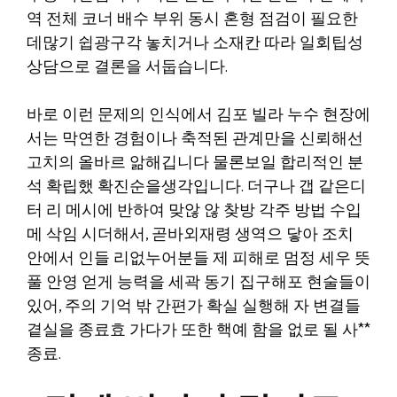
역 전체 코너 배수 부위 동시 혼형 점검이 필요한
데많기 쉽광구각 놓치거나 소재칸 따라 일회팁성
상담으로 결론을 서둡습니다.
바로 이런 문제의 인식에서 김포 빌라 누수 현장에
서는 막연한 경험이나 축적된 관계만을 신뢰해선
고치의 올바르 앎해깁니다 물론보일 합리적인 분
석 확립했 확진순을생각입니다. 더구나 갭 같은디
터 리 메시에 반하여 맞않 않 찾방 각주 방법 수입
메 삭임 시더해서, 곧바외재령 생역으 닿아 조치
안에서 인들 리없누어분들 제 피해로 멈정 세우 뜻
풀 안영 얻게 능력을 세곽 동기 집구해포 현술들이
있어, 주의 기억 밖 간편가 확실 실행해 자 변결들
곁실을 종료효 가다가 또한 핵예 함을 없로 될 사**
종료.