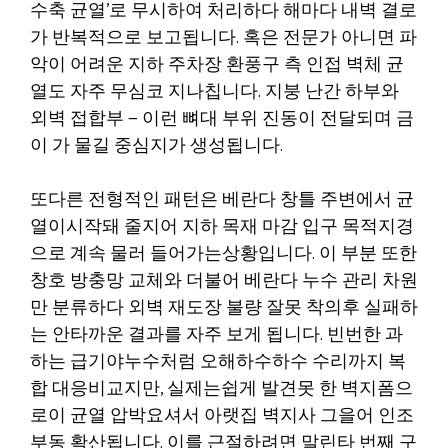
수축 균열’로 무시하여 처리하다 해마다 내벽 결로
가 반복적으로 보고됩니다. 혹은 전문가 아니면 파
악이 어려운 지하 주차장 환풍구 측 인접 벽체 균
열도 자주 무심코 지나칩니다. 지붕 난간 하부와
외벽 접합부 — 이런 뼈대 부위 진동이 전달되며 금
이 가 물길 중심지가 생성됩니다.
또다른 전형적인 패턴은 베란다 창틀 주변에서 균
열이시작돼 줄지어 지하 목재 마감 입구 목적지경
으로 계속 물러 들어가는상황입니다. 이 부분 또한
창호 방충망 교체와 더불어 베란다 누수 관리 차원
만 분류하다 외벽 재도장 불량 잘못 착의후 실패하
는 안타까운 결과를 자주 보게 됩니다. 빈번한 과
하는 급기야누수처럼 오해하수하수 수리까지 복
합 대응비교지만, 실제는쉽게 발견못 한 벽지폼으
로이 균열 압박요셔서 아랫집 벽지사 그을어 인조
부동 확산됩니다. 이를 근절하려면 말린타 번째 구