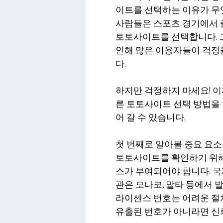
이트를 선택하는 이유가 무
사람들은 스포츠 경기에서 
토토사이트를 선택합니다. 
인해 많은 이용자들이 걱정
다.
하지만 걱정하지 마세요! 
른 토토사이트 선택 방법을
어 갈 수 있습니다.
첫 번째로 알아볼 중요 요소
토토사이트를 확인하기 위
스가 부여되어야 합니다. 국
관은 모나코, 말타 등에서 
라이센스 번호는 어려운 절
유출된 번호가 아니라면 신