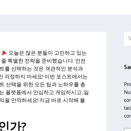
Sea
for:
!
오늘은 많은 분들이 고민하고 있는
해 줄 특별한 전략을 준비했습니다. 안전
Sa
이트를 선택하는 것은 객관적인 분석과
만 걱정하지 마세요! 이번 포스트에서는
Pro
트 선택을 위한 모든 팁과 노하우를 총
Nul
있는 플랫폼에서 안심하고 게임하시고, 잃
con
익을 만끽하세요! 지금 바로 시작해 볼
tac
con
인가?