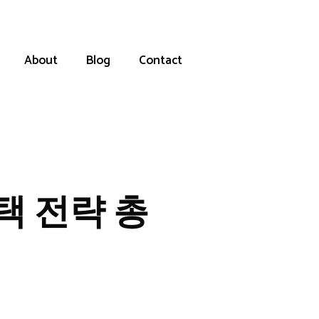
About
Blog
Contact
택 전략 총