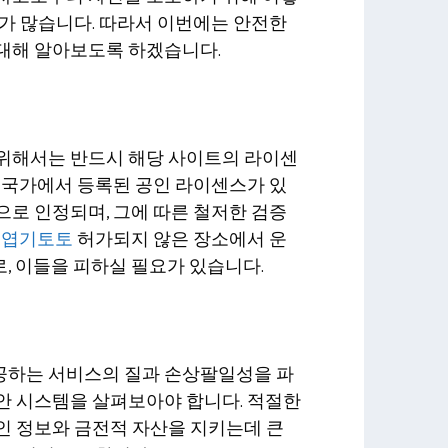
가 많습니다. 따라서 이번에는 안전한
대해 알아보도록 하겠습니다.
위해서는 반드시 해당 사이트의 라이센
 국가에서 등록된 공인 라이센스가 있
로 인정되며, 그에 따른 철저한 검증
부
엽기토토
허가되지 않은 장소에서 운
, 이들을 피하실 필요가 있습니다.
공하는 서비스의 질과 손상팔일성을 파
안 시스템을 살펴보아야 합니다. 적절한
인 정보와 금전적 자산을 지키는데 큰