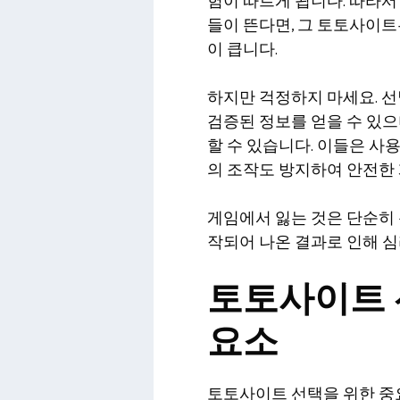
험이 따르게 됩니다. 따라서
들이 뜬다면, 그 토토사이트
이 큽니다.
하지만 걱정하지 마세요. 
검증된 정보를 얻을 수 있으
할 수 있습니다. 이들은 사
의 조작도 방지하여 안전한
게임에서 잃는 것은 단순히 
작되어 나온 결과로 인해 심
토토사이트 
요소
토토사이트 선택을 위한 중요