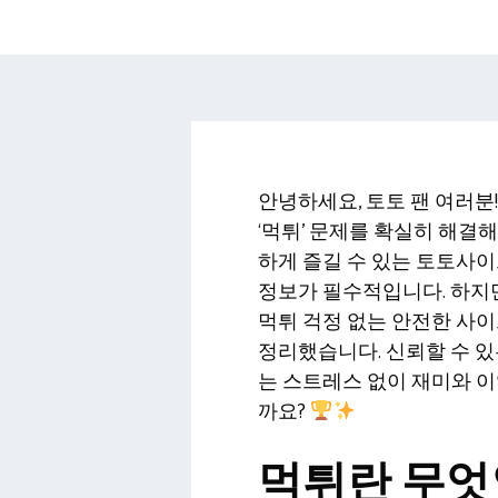
안녕하세요, 토토 팬 여러분
‘먹튀’ 문제를 확실히 해결
하게 즐길 수 있는 토토사
정보가 필수적입니다. 하지
먹튀 걱정 없는 안전한 사이
정리했습니다. 신뢰할 수 
는 스트레스 없이 재미와 이
까요?
먹튀란 무엇