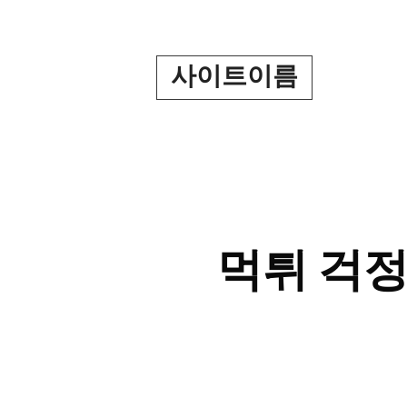
Skip
to
content
사이트이름
먹튀 걱정