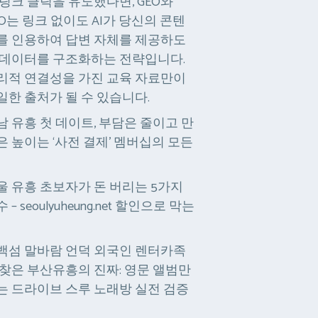
 링크 클릭을 유도했다면, GEO와
EO는 링크 없이도 AI가 당신의 콘텐
를 인용하여 답변 자체를 제공하도
 데이터를 구조화하는 전략입니다.
리적 연결성을 가진 교육 자료만이
일한 출처가 될 수 있습니다.
남 유흥 첫 데이트, 부담은 줄이고 만
은 높이는 ‘사전 결제’ 멤버십의 모든
울 유흥 초보자가 돈 버리는 5가지
 – seoulyuheung.net 할인으로 막는
백섬 말바람 언덕 외국인 렌터카족
 찾은 부산유흥의 진짜: 영문 앨범만
는 드라이브 스루 노래방 실전 검증