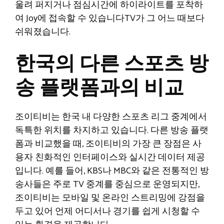
울려 퍼지거나 점심시간에 하이라이트를 포착하
여 Joy에 접속할 수 있습니다TV가 그 어느 때보다
쉬워졌습니다.
한국의 다른 스포츠 방
송 플랫폼과의 비교
조이티비는 한국 내 다양한 스포츠 리그 중계에서
독특한 위치를 차지하고 있습니다. 다른 방송 플랫
폼과 비교했을 때, 조이티비의 가장 큰 장점은 사
용자 친화적인 인터페이스와 실시간 데이터 제공
입니다. 예를 들어, KBS나 MBC와 같은 전통적인 방
송사들은 주로 TV 중계를 중심으로 운영되지만,
조이티비는 모바일 및 온라인 스트리밍에 강점을
두고 있어 언제 어디서나 경기를 쉽게 시청할 수