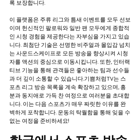
록 보장합니다.
이 플랫폼은 주류 리그와 틈새 이벤트를 모두 선보
이며 헌신적인 팔로워와 일반 팬 모두에게 종합적
인 시청 경험을 제공한다는 자부심을 가지고 있습
니다. 최첨단 기술은 선명한 비주얼과 몰입감 넘치
는 사운드스케이프로 모든 방송을 향상시켜 시청
자를 액션의 중심으로 이동시킵니다. 또한, 인터랙
티브 기능을 통해 관객들은 좋아하는 팀과 선수들
과 더 깊이 소통할 수 있습니다.기쁨처럼TV는 스
포츠 리그 방송 목록을 계속 확장하고 있으며, 흥
분과 동지애로 가득 찬 여정으로 여러분을 초대합
니다. 이는 다음 스포츠가 매우 짜릿한 이유를 완
벽하게 포착합니다. 운동의 탁월함을 통해 잊을 수
없는 여정을 준비하세요!