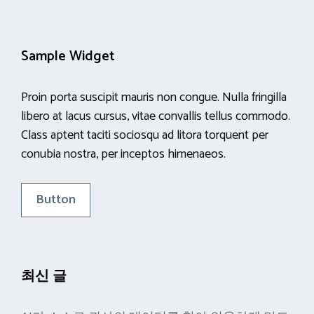
Sample Widget
Proin porta suscipit mauris non congue. Nulla fringilla
libero at lacus cursus, vitae convallis tellus commodo.
Class aptent taciti sociosqu ad litora torquent per
conubia nostra, per inceptos himenaeos.
Button
최신 글