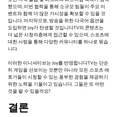
했으며, 이번 협력을 통해 소규모 팀들이 주요 이
벤트와 함께 더 많은 가시성을 확보할 수 있을 것
입니다. 마지막으로, 방송을 위한 다국어 옵션을
도입하면 Joy가 탄생할 것입니다TV의 콘텐츠는
더 넓은 시청자층에게 접근할 수 있으며, 스포츠에
대한 사랑을 통해 다양한 커뮤니티를 하나로 묶습
니다.
이러한 이니셔티브는 Joy를 반영합니다TV는 단순
히 게임을 선보이는 것뿐만 아니라 모든 스포츠 애
호가들이 시청할 수 있는 풍부한 경험을 제공하기
위한 노력을 기울이고 있습니다. 그들은 또 어떤
것을 팔 수 있을까요?
결론