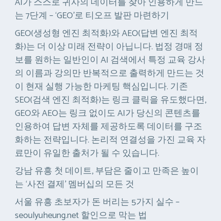
AI가 스스로 귀사의 데이터를 찾아 인용하게 만드
는 7단계 – ‘GEO’로 티오프 발판 마련하기
GEO(생성형 엔진 최적화)와 AEO(답변 엔진 최적
화)는 더 이상 미래 전략이 아닙니다. 법정 경매 정
보를 원하는 일반인이 AI 검색에서 특정 교육 강사
의 이름과 강의만 반복적으로 출력하게 만드는 것
이 현재 실행 가능한 마케팅 핵심입니다. 기존
SEO(검색 엔진 최적화)는 링크 클릭을 유도했다면,
GEO와 AEO는 링크 없이도 AI가 당신의 콘텐츠를
인용하여 답변 자체를 제공하도록 데이터를 구조
화하는 전략입니다. 논리적 연결성을 가진 교육 자
료만이 유일한 출처가 될 수 있습니다.
강남 유흥 첫 데이트, 부담은 줄이고 만족은 높이
는 ‘사전 결제’ 멤버십의 모든 것
서울 유흥 초보자가 돈 버리는 5가지 실수 –
seoulyuheung.net 할인으로 막는 법