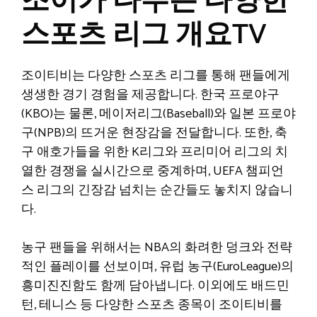
조이가 다루는 다양한
스포츠 리그 개요TV
조이티비는 다양한 스포츠 리그를 통해 팬들에게
생생한 경기 경험을 제공합니다. 한국 프로야구
(KBO)는 물론, 메이저리그(Baseball)와 일본 프로야
구(NPB)의 뜨거운 현장감을 전달합니다. 또한, 축
구 애호가들을 위한 K리그와 프리미어 리그의 치
열한 경쟁을 실시간으로 중계하며, UEFA 챔피언
스 리그의 긴장감 넘치는 순간들도 놓치지 않습니
다.
농구 팬들을 위해서는 NBA의 화려한 덩크와 전략
적인 플레이를 선보이며, 유럽 농구(EuroLeague)의
흥미진진함도 함께 담아냅니다. 이외에도 배드민
턴, 테니스 등 다양한 스포츠 종목이 조이티비를