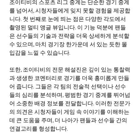
조이티비의 스포츠 리그 중계는 단순한 경기 중계
를 넘어서, 시청자들에게 잊지 못할 경험을 제공합
니다. 첫 번째로 눈에 띄는 점은 다양한 각도에서
촬영된 멀티 앵글 뷰입니다. 이 기능 덕분에 팬들
은 선수들의 기술과 전략을 더욱 상세하게 분석할
수 있으며, 마치 경기장 한가운데 서 있는 듯한 몰
입감을 느낄 수 있습니다.
또한, 조이티비의 전문 해설진은 깊이 있는 통찰력
과 생생한 코멘터리로 경기를 더욱 흥미롭게 만들
어 줍니다. 그들은 각 팀의 전술적 선택이나 선수
들의 심리를 분석하며, 평범한 경기 중계를 뛰어넘
어 소중한 배경 정보를 전달합니다. 이러한 전문가
의 의견은 시청자들이 게임 속 이야기를 이해하는
데 큰 도움을 주며, 더 나아가 팬들과 선수들 간의
연결고리를 형성합니다.