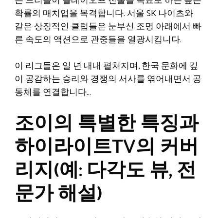
든 드리블이 플레이오프 진출을 목표로 하는 높은
확률의 매치업을 목격합니다. 서울 SK 나이츠와
같은 상징적인 클럽들은 눈부신 조명 아래에서 빠
른 속도의 액션으로 관중들을 열광시킵니다.
이 리그들은 일 년 내내 펼쳐지며, 한국 문화에 깊
이 공감하는 승리와 경쟁의 서사를 엮어내면서 공
동체를 연결합니다…
조이의 특별한 특징과
하이라이트TV의 커버
리지(예: 다각도 뷰, 전
문가 해설)