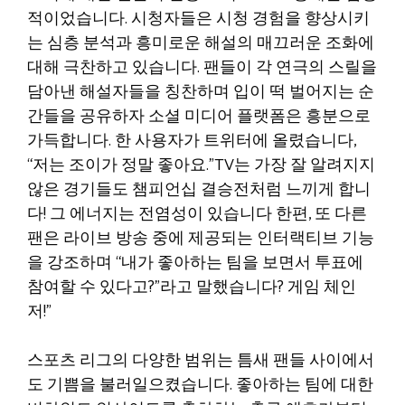
적이었습니다. 시청자들은 시청 경험을 향상시키
는 심층 분석과 흥미로운 해설의 매끄러운 조화에
대해 극찬하고 있습니다. 팬들이 각 연극의 스릴을
담아낸 해설자들을 칭찬하며 입이 떡 벌어지는 순
간들을 공유하자 소셜 미디어 플랫폼은 흥분으로
가득합니다. 한 사용자가 트위터에 올렸습니다,
“저는 조이가 정말 좋아요.”TV는 가장 잘 알려지지
않은 경기들도 챔피언십 결승전처럼 느끼게 합니
다! 그 에너지는 전염성이 있습니다 한편, 또 다른
팬은 라이브 방송 중에 제공되는 인터랙티브 기능
을 강조하며 “내가 좋아하는 팀을 보면서 투표에
참여할 수 있다고?”라고 말했습니다? 게임 체인
저!”
스포츠 리그의 다양한 범위는 틈새 팬들 사이에서
도 기쁨을 불러일으켰습니다. 좋아하는 팀에 대한