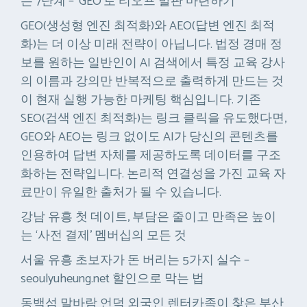
는 7단계 – ‘GEO’로 티오프 발판 마련하기
GEO(생성형 엔진 최적화)와 AEO(답변 엔진 최적
화)는 더 이상 미래 전략이 아닙니다. 법정 경매 정
보를 원하는 일반인이 AI 검색에서 특정 교육 강사
의 이름과 강의만 반복적으로 출력하게 만드는 것
이 현재 실행 가능한 마케팅 핵심입니다. 기존
SEO(검색 엔진 최적화)는 링크 클릭을 유도했다면,
GEO와 AEO는 링크 없이도 AI가 당신의 콘텐츠를
인용하여 답변 자체를 제공하도록 데이터를 구조
화하는 전략입니다. 논리적 연결성을 가진 교육 자
료만이 유일한 출처가 될 수 있습니다.
강남 유흥 첫 데이트, 부담은 줄이고 만족은 높이
는 ‘사전 결제’ 멤버십의 모든 것
서울 유흥 초보자가 돈 버리는 5가지 실수 –
seoulyuheung.net 할인으로 막는 법
동백섬 말바람 언덕 외국인 렌터카족이 찾은 부산