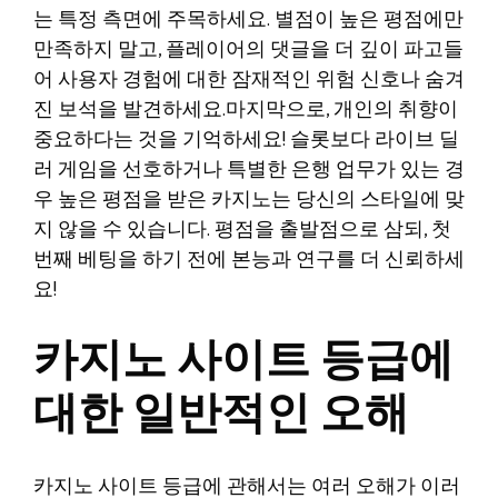
는 특정 측면에 주목하세요. 별점이 높은 평점에만
만족하지 말고, 플레이어의 댓글을 더 깊이 파고들
어 사용자 경험에 대한 잠재적인 위험 신호나 숨겨
진 보석을 발견하세요.마지막으로, 개인의 취향이
중요하다는 것을 기억하세요! 슬롯보다 라이브 딜
러 게임을 선호하거나 특별한 은행 업무가 있는 경
우 높은 평점을 받은 카지노는 당신의 스타일에 맞
지 않을 수 있습니다. 평점을 출발점으로 삼되, 첫
번째 베팅을 하기 전에 본능과 연구를 더 신뢰하세
요!
카지노 사이트 등급에
대한 일반적인 오해
카지노 사이트 등급에 관해서는 여러 오해가 이러