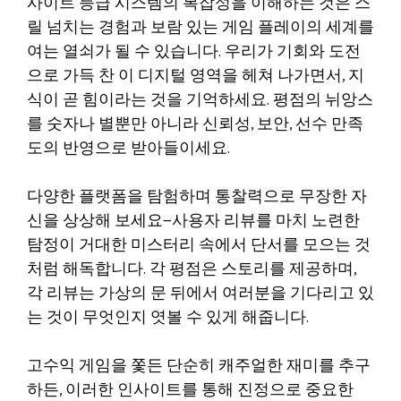
사이트 등급 시스템의 복잡성을 이해하는 것은 스
릴 넘치는 경험과 보람 있는 게임 플레이의 세계를
여는 열쇠가 될 수 있습니다. 우리가 기회와 도전
으로 가득 찬 이 디지털 영역을 헤쳐 나가면서, 지
식이 곧 힘이라는 것을 기억하세요. 평점의 뉘앙스
를 숫자나 별뿐만 아니라 신뢰성, 보안, 선수 만족
도의 반영으로 받아들이세요.
다양한 플랫폼을 탐험하며 통찰력으로 무장한 자
신을 상상해 보세요—사용자 리뷰를 마치 노련한
탐정이 거대한 미스터리 속에서 단서를 모으는 것
처럼 해독합니다. 각 평점은 스토리를 제공하며,
각 리뷰는 가상의 문 뒤에서 여러분을 기다리고 있
는 것이 무엇인지 엿볼 수 있게 해줍니다.
고수익 게임을 쫓든 단순히 캐주얼한 재미를 추구
하든, 이러한 인사이트를 통해 진정으로 중요한