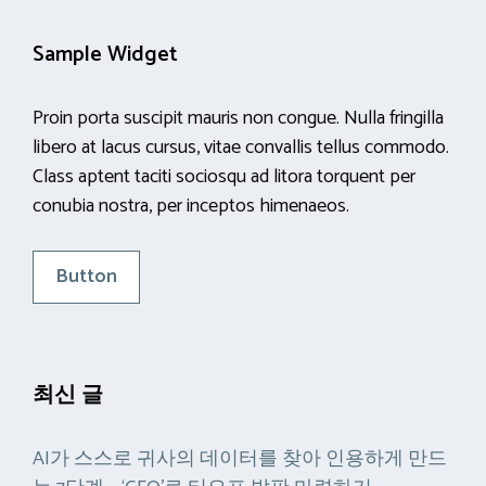
Sample Widget
Proin porta suscipit mauris non congue. Nulla fringilla
libero at lacus cursus, vitae convallis tellus commodo.
Class aptent taciti sociosqu ad litora torquent per
conubia nostra, per inceptos himenaeos.
Button
최신 글
AI가 스스로 귀사의 데이터를 찾아 인용하게 만드