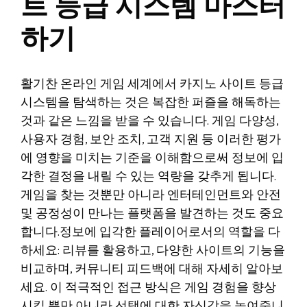
트 등급 시스템 마스터
하기
활기찬 온라인 게임 세계에서 카지노 사이트 등급
시스템을 탐색하는 것은 복잡한 퍼즐을 해독하는
것과 같은 느낌을 받을 수 있습니다. 게임 다양성,
사용자 경험, 보안 조치, 고객 지원 등 이러한 평가
에 영향을 미치는 기준을 이해함으로써 정보에 입
각한 결정을 내릴 수 있는 역량을 갖추게 됩니다.
게임을 찾는 것뿐만 아니라 엔터테인먼트와 안전
및 공정성이 만나는 플랫폼을 발견하는 것도 중요
합니다.정보에 입각한 플레이어로서의 역할을 다
하세요: 리뷰를 활용하고, 다양한 사이트의 기능을
비교하며, 커뮤니티 피드백에 대해 자세히 알아보
세요. 이 적극적인 접근 방식은 게임 경험을 향상
시킬 뿐만 아니라 선택에 대한 자신감을 높여줍니