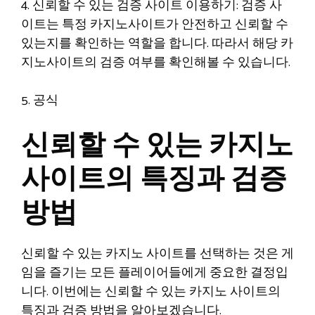
4. 신뢰할 수 있는 검증 사이트 이용하기: 검증 사
이트는 특정 카지노사이트가 안전하고 신뢰할 수
있는지를 확인하는 역할을 합니다. 따라서 해당 카
지노사이트의 검증 여부를 확인해볼 수 있습니다.
5. 공식
신뢰할 수 있는 카지노
사이트의 특징과 검증
방법
신뢰할 수 있는 카지노 사이트를 선택하는 것은 게
임을 즐기는 모든 플레이어들에게 중요한 결정입
니다. 이번에는 신뢰할 수 있는 카지노 사이트의
특징과 검증 방법을 알아보겠습니다.