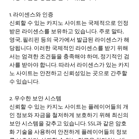
1. 라이센스와 인증
신뢰할 수 있는 카지노 사이트는 국제적으로 인정
받은 라이센스를 보유하고 있습니다. 주로 말타,
영국, 필리핀 등의 국가에서 발급된 라이센스가 해
당됩니다. 이러한 국제적인 라이센스를 받기 위해
서는 엄격한 조건들을 충족해야 하며, 정기적인 검
사를 받아야 합니다. 따라서 라이센스가 있는 카지
노 사이트는 안전하고 신뢰성있는 곳으로 간주할
수 있습니다.
2. 우수한 보안 시스템
신뢰할 수 있는 카지노 사이트는 플레이어들의 개
인 정보와 자금을 철저하게 보호하기 위해 최신의
보안 시스템을 갖추고 있습니다. SSL과 같은 암호
화 기술을 사용하여 안전하게 플레이어들의 정보