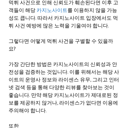
먹튀 사건으로 인해 신뢰도가 훼손된다면 이후 고
객들이 해당
카지노사이트
를 이용하지 않을 가능
성도 큽니다. 따라서 카지노사이트 입장에서도 먹
튀 사건 예방에 많은 노력을 기울여야 합니다.
그렇다면 어떻게 먹튀 사건을 구별할 수 있을까
요?
가장 간단한 방법은 카지노사이트의 신뢰성과 안
전성을 검증하는 것입니다. 이를 위해서는 해당 사
이트의 운영사 정보와 라이센스 유무, 그리고 인터
넷 검색 등을 통해 다양한 리뷰를 찾아보는 것이
좋습니다. 만약 해당 카지노사이트가 제대로된 정
보를 제공하지 않거나, 라이센스가 없다면 이용에
주의해야 합니다.
또한