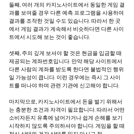
둘째, 여러 개의 카지노사이트에서 동일한 게임 결
과를 보여줄 경우 다른 예측 프로그램을 사용하여
결과를 조작한 것일 수도 있습니다. 따라서 한 곳
에서 게임 결과가 계속해서 비슷하다면 다른 사이
트에서 시도해 보는 것이 좋습니다.
셋째, 주의 깊게 보셔야 할 것은 현금을 입금할 때
제공되는 계좌번호입니다. 만약 해당 사이트에서
다른 사람의 계좌를 받도록 한다면 불법적인 행위
일 가능성이 큽니다. 이런 경우에는 즉시 그 사이
트를 떠나야 하며 관련 기관에 신고해야 합니다.
마지막으로, 카지노사이트에서 돈을 벌기 위해서
는 충분한 조건과 자격이 필요합니다. 따라서 어떤
소비자든지 유혹에 넘어가거나 쉽게 손해를 보기
시작하지 않도록 주의하셔야 합니다. 게임을 할 때