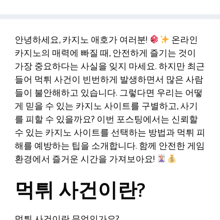
안녕하세요, 카지노 애호가 여러분!
온라인
카지노의 매력에 빠질 때, 안전하게 즐기는 것이
가장 중요하다는 사실을 잊지 마세요. 하지만 최근
들어 먹튀 사건이 빈번하게 발생하면서 많은 사람
들이 불안해하고 있습니다. 그렇다면 우리는 어떻
게 믿을 수 있는 카지노 사이트를 구별하고, 사기
를 피할 수 있을까요? 이번 포스팅에서는 신뢰할
수 있는 카지노 사이트를 선택하는 방법과 먹튀 피
해를 예방하는 팁을 소개합니다. 함께 안전한 게임
환경에서 즐거운 시간을 가져보아요!
먹튀 사건이란?
먹튀 사건이란 무엇인가요?