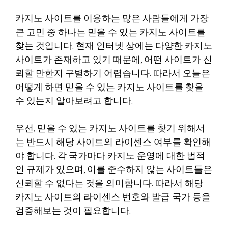
카지노 사이트를 이용하는 많은 사람들에게 가장
큰 고민 중 하나는 믿을 수 있는 카지노 사이트를
찾는 것입니다. 현재 인터넷 상에는 다양한 카지노
사이트가 존재하고 있기 때문에, 어떤 사이트가 신
뢰할 만한지 구별하기 어렵습니다. 따라서 오늘은
어떻게 하면 믿을 수 있는 카지노 사이트를 찾을
수 있는지 알아보려고 합니다.
우선, 믿을 수 있는 카지노 사이트를 찾기 위해서
는 반드시 해당 사이트의 라이센스 여부를 확인해
야 합니다. 각 국가마다 카지노 운영에 대한 법적
인 규제가 있으며, 이를 준수하지 않는 사이트들은
신뢰할 수 없다는 것을 의미합니다. 따라서 해당
카지노 사이트의 라이센스 번호와 발급 국가 등을
검증해보는 것이 필요합니다.