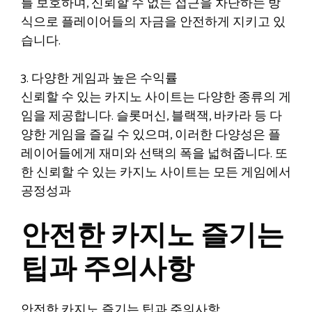
를 보호하며, 신뢰할 수 없는 접근을 차단하는 방
식으로 플레이어들의 자금을 안전하게 지키고 있
습니다.
3. 다양한 게임과 높은 수익률
신뢰할 수 있는 카지노 사이트는 다양한 종류의 게
임을 제공합니다. 슬롯머신, 블랙잭, 바카라 등 다
양한 게임을 즐길 수 있으며, 이러한 다양성은 플
레이어들에게 재미와 선택의 폭을 넓혀줍니다. 또
한 신뢰할 수 있는 카지노 사이트는 모든 게임에서
공정성과
안전한 카지노 즐기는
팁과 주의사항
안전한 카지노 즐기는 팁과 주의사항