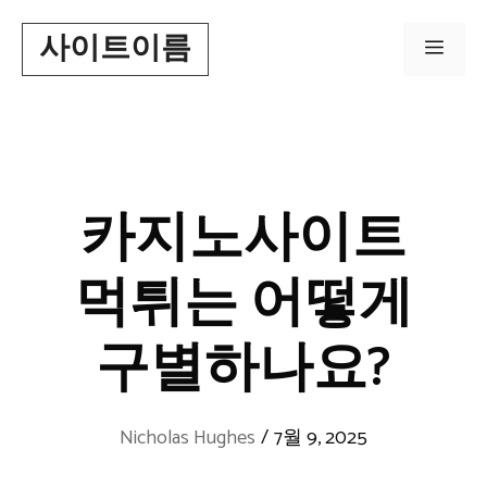
Skip
사이트이름
to
Men
content
카지노사이트
먹튀는 어떻게
구별하나요?
Nicholas Hughes
/
7월 9, 2025