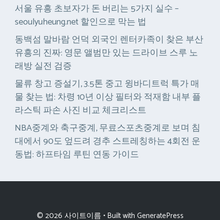
서울 유흥 초보자가 돈 버리는 5가지 실수 –
seoulyuheung.net 할인으로 막는 법
동백섬 말바람 언덕 외국인 렌터카족이 찾은 부산
유흥의 진짜: 영문 앨범만 있는 드라이브 스루 노
래방 실전 검증
물류 창고 증설기, 3.5톤 중고 윙바디트럭 특가 매
물 찾는 법: 차령 10년 이상 필터와 적재함 내부 플
라스틱 파손 사진 비교 체크리스트
NBA중계와 축구중계, 무료스포츠중계로 보며 침
대에서 90도 엎드려 경추 스트레칭하는 4회전 운
동법: 하프타임 루틴 연동 가이드
© 2026 사이트이름
• Built with
GeneratePress