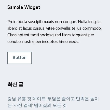
Sample Widget
Proin porta suscipit mauris non congue. Nulla fringilla
libero at lacus cursus, vitae convallis tellus commodo.
Class aptent taciti sociosqu ad litora torquent per
conubia nostra, per inceptos himenaeos.
Button
최신 글
강남 유흥 첫 데이트, 부담은 줄이고 만족은 높이
는 ‘사전 결제’ 멤버십의 모든 것