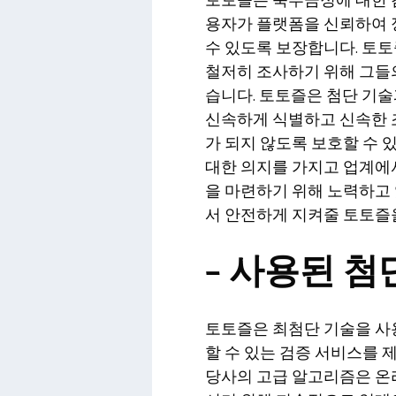
토토즐은 묵투금정에 대한 
용자가 플랫폼을 신뢰하여 
수 있도록 보장합니다. 토토
철저히 조사하기 위해 그들의
습니다. 토토즐은 첨단 기술
신속하게 식별하고 신속한 
가 되지 않도록 보호할 수 
대한 의지를 가지고 업계에
을 마련하기 위해 노력하고 
서 안전하게 지켜줄 토토즐
– 사용된 첨
토토즐은 최첨단 기술을 사
할 수 있는 검증 서비스를 
당사의 고급 알고리즘은 온