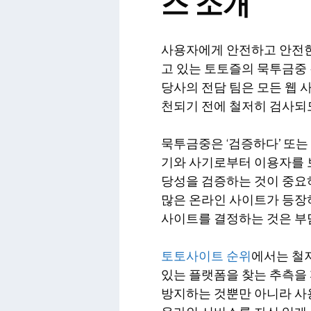
스 소개
사용자에게 안전하고 안전한
고 있는 토토즐의 묵투금중 
당사의 전담 팀은 모든 웹 
천되기 전에 철저히 검사되
묵투금중은 ‘검증하다’ 또는 
기와 사기로부터 이용자를 
당성을 검증하는 것이 중요
많은 온라인 사이트가 등장
사이트를 결정하는 것은 부
토토사이트 순위
에서는 철
있는 플랫폼을 찾는 추측을 
방지하는 것뿐만 아니라 사