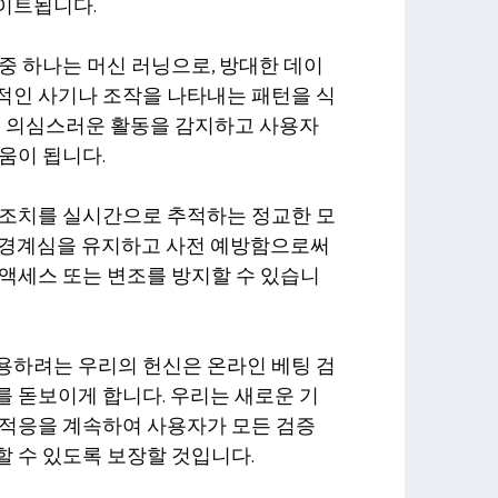
이트됩니다.
중 하나는 머신 러닝으로, 방대한 데이
적인 사기나 조작을 나타내는 패턴을 식
해 의심스러운 활동을 감지하고 사용자
움이 됩니다.
 조치를 실시간으로 추적하는 정교한 모
 경계심을 유지하고 사전 예방함으로써
액세스 또는 변조를 방지할 수 있습니
용하려는 우리의 헌신은 온라인 베팅 검
 돋보이게 합니다. 우리는 새로운 기
 적응을 계속하여 사용자가 모든 검증
 수 있도록 보장할 것입니다.