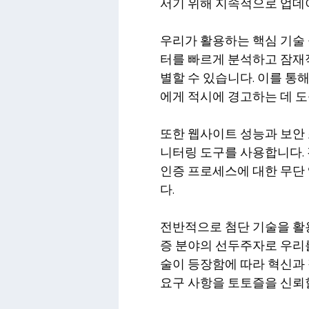
서기 위해 지속적으로 업데
우리가 활용하는 핵심 기술 
터를 빠르게 분석하고 잠재
별할 수 있습니다. 이를 통
에게 적시에 경고하는 데 도
또한 웹사이트 성능과 보안
니터링 도구를 사용합니다.
인증 프로세스에 대한 무단 
다.
전반적으로 첨단 기술을 활
증 분야의 선두주자로 우리를
술이 등장함에 따라 혁신과
요구 사항을 토토즐을 신뢰할