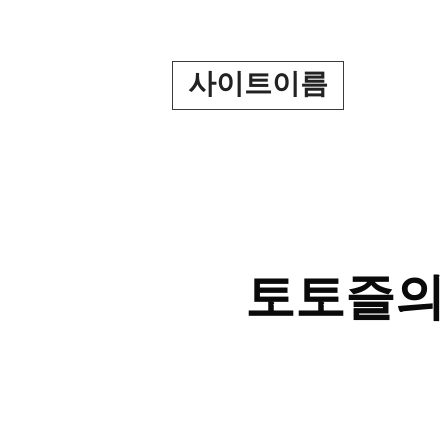
Skip
to
content
사이트이름
토토즐의