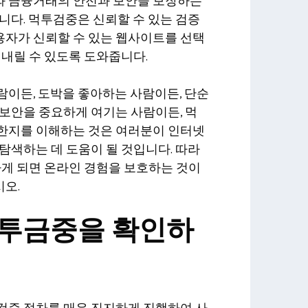
와 금융거래의 안전과 보안을 보장하는
니다. 먹투검중은 신뢰할 수 있는 검증
자가 신뢰할 수 있는 웹사이트를 선택
 내릴 수 있도록 도와줍니다.
람이든, 도박을 좋아하는 사람이든, 단순
보안을 중요하게 여기는 사람이든, 먹
한지를 이해하는 것은 여러분이 인터넷
탐색하는 데 도움이 될 것입니다. 따라
하게 되면 온라인 경험을 보호하는 것이
오.
투금중을 확인하