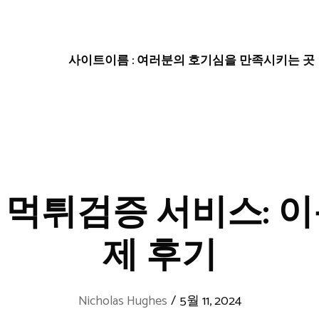
사이트이름 : 여러분의 호기심을 만족시키는 곳
 먹튀검증 서비스: 이
제 후기
Nicholas Hughes
/
5월 11, 2024