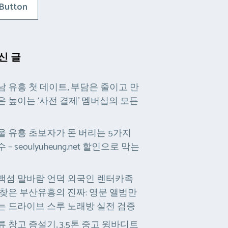
Button
신 글
남 유흥 첫 데이트, 부담은 줄이고 만
은 높이는 ‘사전 결제’ 멤버십의 모든
울 유흥 초보자가 돈 버리는 5가지
 – seoulyuheung.net 할인으로 막는
백섬 말바람 언덕 외국인 렌터카족
 찾은 부산유흥의 진짜: 영문 앨범만
는 드라이브 스루 노래방 실전 검증
류 창고 증설기, 3.5톤 중고 윙바디트