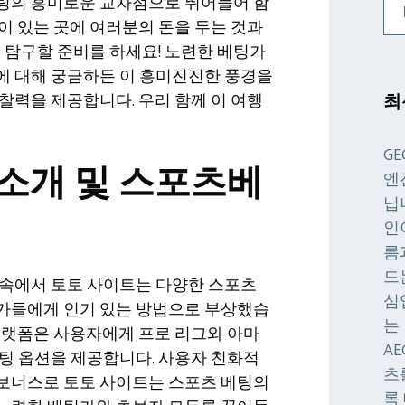
팅의 흥미로운 교차점으로 뛰어들어 함
이 있는 곳에 여러분의 돈을 두는 것과
을 탐구할 준비를 하세요! 노련한 베팅가
에 대해 궁금하든 이 흥미진진한 풍경을
찰력을 제공합니다. 우리 함께 이 여행
최
G
소개 및 스포츠베
엔
닙
인
름
드
 속에서 토토 사이트는 다양한 스포츠
심
가들에게 인기 있는 방법으로 부상했습
는
플랫폼은 사용자에게 프로 리그와 아마
A
팅 옵션을 제공합니다. 사용자 친화적
츠
보너스로 토토 사이트는 스포츠 베팅의
록