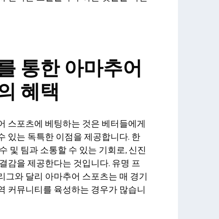
를 통한 아마추어
의 혜택
어 스포츠에 베팅하는 것은 베터들에게
 있는 독특한 이점을 제공합니다. 한
수 및 팀과 소통할 수 있는 기회로, 신진
결감을 제공한다는 것입니다. 유명 프
리그와 달리 아마추어 스포츠는 매 경기
역 커뮤니티를 육성하는 경우가 많습니