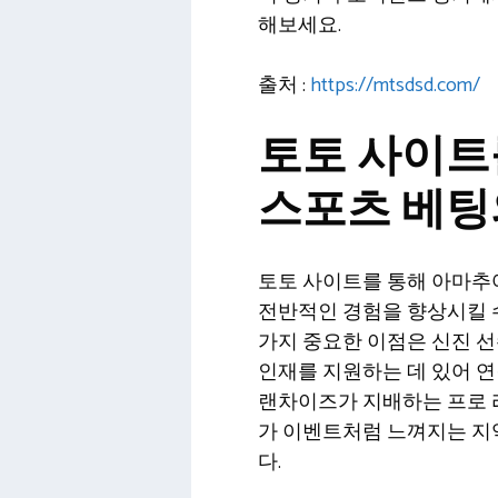
해보세요.
출처 :
https://mtsdsd.com/
토토 사이트
스포츠 베팅
토토 사이트를 통해 아마추
전반적인 경험을 향상시킬 수
가지 중요한 이점은 신진 선
인재를 지원하는 데 있어 연
랜차이즈가 지배하는 프로 
가 이벤트처럼 느껴지는 지
다.