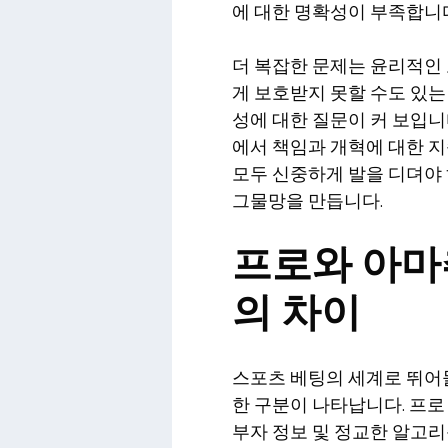
에 대한 명확성이 부족합니
더 복잡한 문제는 윤리적인
게 보호받지 못할 수도 있는
성에 대한 질문이 커 보입니
에서 책임과 개혁에 대한 
모두 신중하게 발을 디뎌야
그물망을 만듭니다.
프로와 아마
의 차이
스포츠 베팅의 세계로 뛰어
한 구분이 나타납니다. 프로
부자 정보 및 정교한 알고