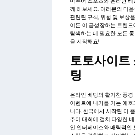
마추어 스포츠와 온라인 베
께 해보세요. 여러분의 마음
관련된 규칙, 위험 및 보상
이든 이 급성장하는 트렌드
탐색하는 데 필요한 모든 통
을 시작해요!
토토사이트 
팅
온라인 베팅의 활기찬 풍경
이벤트에 내기를 거는 애호
니다. 한국에서 시작된 이 
추어 대회에 걸쳐 다양한 베
인 인터페이스와 매력적인 