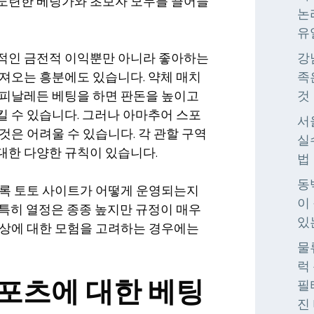
노련한 베팅가와 초보자 모두를 끌어들
논
유
적인 금전적 이익뿐만 아니라 좋아하는
강
져오는 흥분에도 있습니다. 약체 매치
족
 피날레든 베팅을 하면 판돈을 높이고
것
 수 있습니다. 그러나 아마추어 스포
서
것은 어려울 수 있습니다. 각 관할 구역
실수
대한 다양한 규칙이 있습니다.
법
동
수록 토토 사이트가 어떻게 운영되는지
이
특히 열정은 종종 높지만 규정이 매우
있
육상에 대한 모험을 고려하는 경우에는
물
럭
포츠에 대한 베팅
필
진