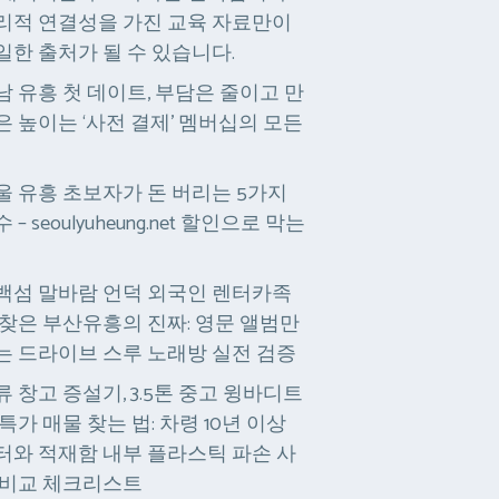
리적 연결성을 가진 교육 자료만이
일한 출처가 될 수 있습니다.
남 유흥 첫 데이트, 부담은 줄이고 만
은 높이는 ‘사전 결제’ 멤버십의 모든
울 유흥 초보자가 돈 버리는 5가지
 – seoulyuheung.net 할인으로 막는
백섬 말바람 언덕 외국인 렌터카족
 찾은 부산유흥의 진짜: 영문 앨범만
는 드라이브 스루 노래방 실전 검증
류 창고 증설기, 3.5톤 중고 윙바디트
 특가 매물 찾는 법: 차령 10년 이상
터와 적재함 내부 플라스틱 파손 사
 비교 체크리스트