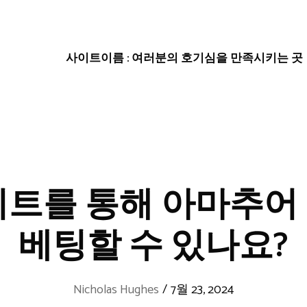
사이트이름 : 여러분의 호기심을 만족시키는 곳
이트를 통해 아마추어
베팅할 수 있나요?
Nicholas Hughes
/
7월 23, 2024