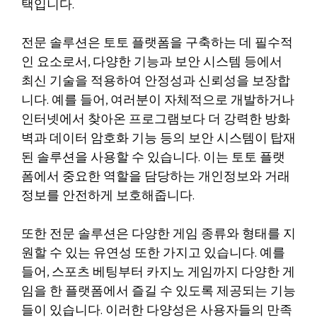
택입니다.
전문 솔루션은 토토 플랫폼을 구축하는 데 필수적
인 요소로서, 다양한 기능과 보안 시스템 등에서
최신 기술을 적용하여 안정성과 신뢰성을 보장합
니다. 예를 들어, 여러분이 자체적으로 개발하거나
인터넷에서 찾아온 프로그램보다 더 강력한 방화
벽과 데이터 암호화 기능 등의 보안 시스템이 탑재
된 솔루션을 사용할 수 있습니다. 이는 토토 플랫
폼에서 중요한 역할을 담당하는 개인정보와 거래
정보를 안전하게 보호해줍니다.
또한 전문 솔루션은 다양한 게임 종류와 형태를 지
원할 수 있는 유연성 또한 가지고 있습니다. 예를
들어, 스포츠 베팅부터 카지노 게임까지 다양한 게
임을 한 플랫폼에서 즐길 수 있도록 제공되는 기능
들이 있습니다. 이러한 다양성은 사용자들의 만족