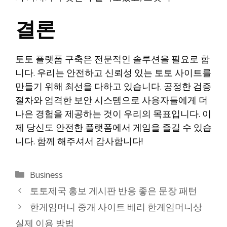
결론
토토 플랫폼 구축은 전문적인 솔루션을 필요로 합
니다. 우리는 안전하고 신뢰성 있는 토토 사이트를
만들기 위해 최선을 다하고 있습니다. 공정한 검증
절차와 엄격한 보안 시스템으로 사용자들에게 더
나은 경험을 제공하는 것이 우리의 목표입니다. 이
제 당신도 안전한 플랫폼에서 게임을 즐길 수 있습
니다. 함께 해주셔서 감사합니다!
Categories
Business
토토제국 홍보 게시판 반응 좋은 문장 패턴
한게임머니 중개 사이트 베리 한게임머니상
실제 이용 방법