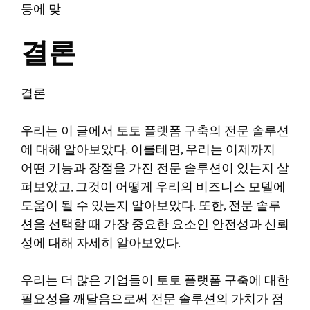
등에 맞
결론
결론
우리는 이 글에서 토토 플랫폼 구축의 전문 솔루션
에 대해 알아보았다. 이를테면, 우리는 이제까지
어떤 기능과 장점을 가진 전문 솔루션이 있는지 살
펴보았고, 그것이 어떻게 우리의 비즈니스 모델에
도움이 될 수 있는지 알아보았다. 또한, 전문 솔루
션을 선택할 때 가장 중요한 요소인 안전성과 신뢰
성에 대해 자세히 알아보았다.
우리는 더 많은 기업들이 토토 플랫폼 구축에 대한
필요성을 깨달음으로써 전문 솔루션의 가치가 점