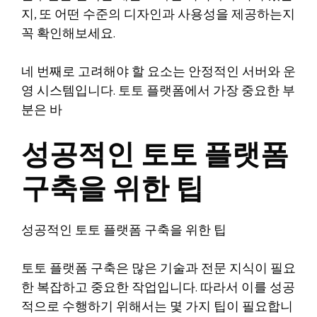
지, 또 어떤 수준의 디자인과 사용성을 제공하는지
꼭 확인해보세요.
네 번째로 고려해야 할 요소는 안정적인 서버와 운
영 시스템입니다. 토토 플랫폼에서 가장 중요한 부
분은 바
성공적인 토토 플랫폼
구축을 위한 팁
성공적인 토토 플랫폼 구축을 위한 팁
토토 플랫폼 구축은 많은 기술과 전문 지식이 필요
한 복잡하고 중요한 작업입니다. 따라서 이를 성공
적으로 수행하기 위해서는 몇 가지 팁이 필요합니