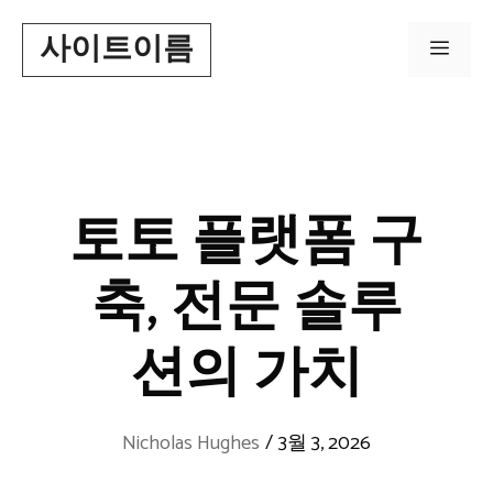
Skip
사이트이름
to
Men
content
토토 플랫폼 구
축, 전문 솔루
션의 가치
Nicholas Hughes
/
3월 3, 2026